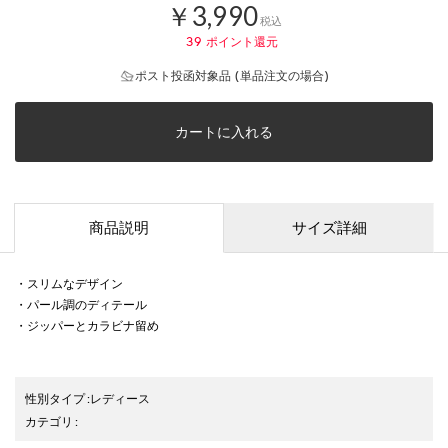
￥3,990
税込
39
ポイント還元
ポスト投函対象品 (単品注文の場合)
カートに入れる
商品説明
サイズ詳細
・スリムなデザイン
・パール調のディテール
・ジッパーとカラビナ留め
性別タイプ
:
レディース
カテゴリ
: