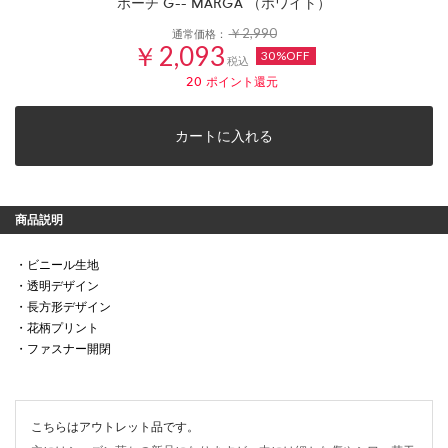
ポーチ G-- MARGA （ホワイト）
￥2,990
通常価格：
￥2,093
30%OFF
税込
20
ポイント還元
カートに入れる
商品説明
・ビニール生地
・透明デザイン
・長方形デザイン
・花柄プリント
・ファスナー開閉
こちらはアウトレット品です。