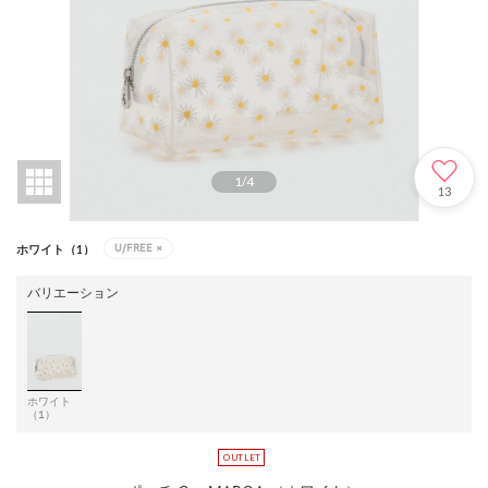
1
/
4
13
U/FREE
×
ホワイト（1）
バリエーション
ホワイト
（1）