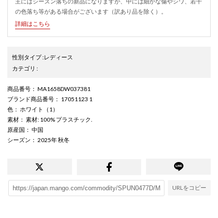
主にはシーズン落ちの新品になりますが、中には細かな傷やシワ、若干
の色落ち等がある場合がございます（訳あり品を除く）。
詳細はこちら
性別タイプ
:
レディース
カテゴリ
:
商品番号
： MA1658DW037381
ブランド商品番号
： 17051123 1
色
： ホワイト（1）
素材
： 素材: 100% プラスチック.
原産国
： 中国
シーズン
： 2025年 秋冬
URLをコピー