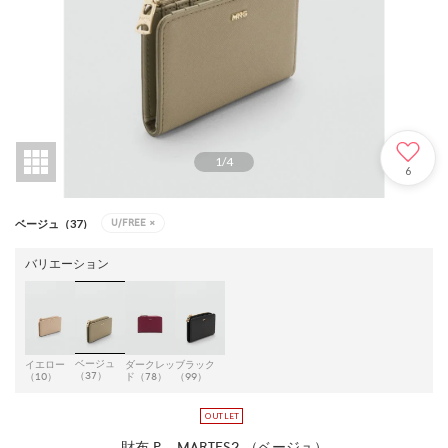
1
/
4
6
U/FREE
×
ベージュ（37）
バリエーション
ベージュ
イエロー
ダークレッ
ブラック
（37）
（10）
ド（78）
（99）
財布 P-- MARTES2 （ベージュ）