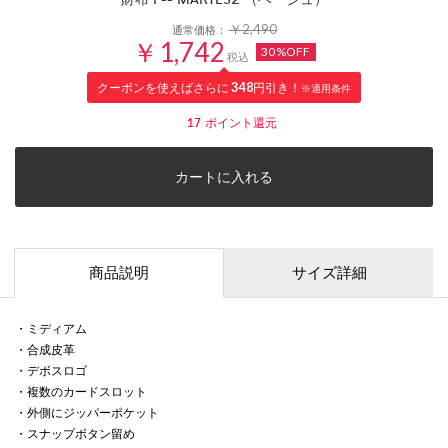
￥2,490
通常価格：
￥1,742
30%OFF
税込
クーポンを使えばさらに
348
円引き！
※適用条件
17
ポイント還元
カートに入れる
商品説明
サイズ詳細
・ミディアム
・合成皮革
・デボスロゴ
・複数のカードスロット
・外側にジッパーポケット
・スナップボタン留め