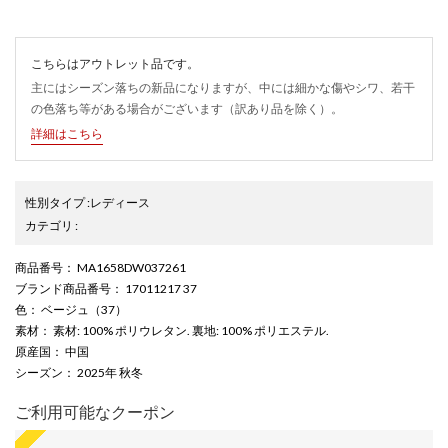
こちらはアウトレット品です。
主にはシーズン落ちの新品になりますが、中には細かな傷やシワ、若干
の色落ち等がある場合がございます（訳あり品を除く）。
詳細はこちら
性別タイプ
:
レディース
カテゴリ
:
商品番号
： MA1658DW037261
ブランド商品番号
： 17011217 37
色
： ベージュ（37）
素材
： 素材: 100% ポリウレタン. 裏地: 100% ポリエステル.
原産国
： 中国
シーズン
： 2025年 秋冬
ご利用可能なクーポン