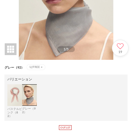
1
/
5
19
U/FREE
×
グレー（92）
バリエーション
グレー（9
パステルピ
2）
ンク（8
2）