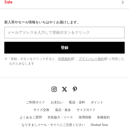
Sale
新入荷やセール情報をいちはやくお届けします。
登録
※「登録」ボタンをクリックすると、
利用規約
、
プライバシー規約
に同意した
ものとみなします
ご利用ガイド
お支払い
配送・送料
ポイント
サイズ交換
返品・返金
サイズガイド
よくあるご質問
衣装協力・リース
採用情報
各種規約
なりすましメール・サイトにご注意ください
Global Site