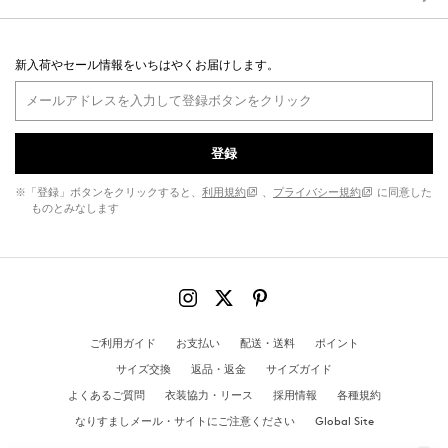
新入荷やセール情報をいちはやくお届けします。
登録
※「登録」ボタンをクリックすると、
利用規約
、
プライバシー規約
に同意した
ものとみなします
ご利用ガイド
お支払い
配送・送料
ポイント
サイズ交換
返品・返金
サイズガイド
よくあるご質問
衣装協力・リース
採用情報
各種規約
なりすましメール・サイトにご注意ください
Global Site