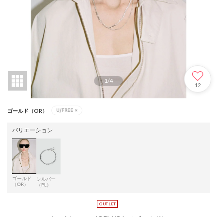
1
/
4
12
U/FREE
×
ゴールド（OR）
バリエーション
ゴールド
シルバー
（OR）
（PL）