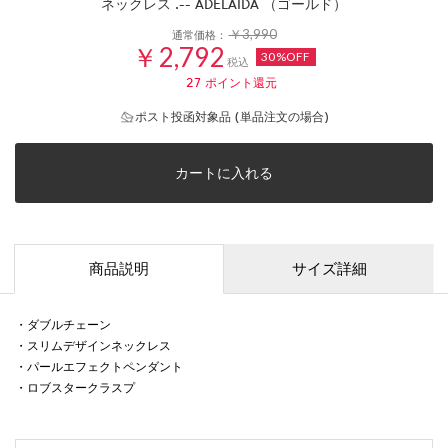
ネックレス .-- ADELAIDA （ゴールド）
￥3,990
通常価格：
￥2,792
30%OFF
税込
27
ポイント還元
ポスト投函対象品 (単品注文の場合)
カートに入れる
商品説明
サイズ詳細
・ダブルチェーン
・スリムデザインネックレス
・パールエフェクトペンダント
・ロブスタークラスプ