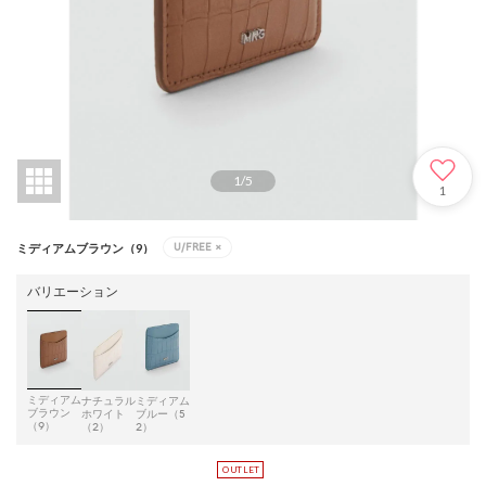
1
/
5
1
U/FREE
×
ミディアムブラウン（9）
バリエーション
ミディアム
ナチュラル
ミディアム
ブラウン
ホワイト
ブルー（5
（9）
（2）
2）