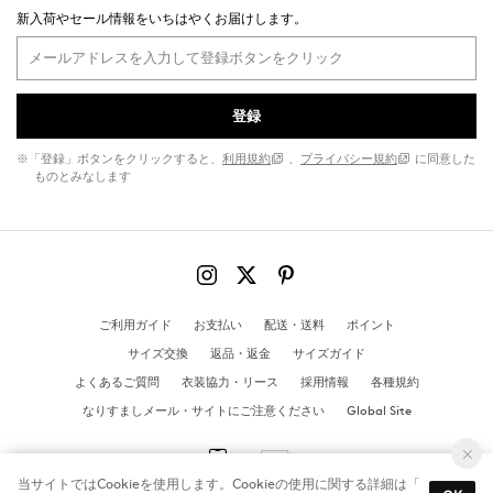
新入荷やセール情報をいちはやくお届けします。
登録
※「登録」ボタンをクリックすると、
利用規約
、
プライバシー規約
に同意した
ものとみなします
ご利用ガイド
お支払い
配送・送料
ポイント
サイズ交換
返品・返金
サイズガイド
よくあるご質問
衣装協力・リース
採用情報
各種規約
なりすましメール・サイトにご注意ください
Global Site
当サイトではCookieを使用します。Cookieの使用に関する詳細は「