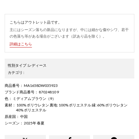
こちらはアウトレット品です。
主にはシーズン落ちの新品になりますが、中には細かな傷やシワ、若干
の色落ち等がある場合がございます（訳あり品を除く）。
詳細はこちら
性別タイプ
:
レディース
カテゴリ
:
商品番号
： MA1658DW035923
ブランド商品番号
： 87024810 9
色
： ミディアムブラウン（9）
素材
： 100% ポリウレタン 裏地: 100% ポリエステル 縁: 60% ポリウレタン
40% ポリエステル
原産国
： 中国
シーズン
： 2025年 春夏