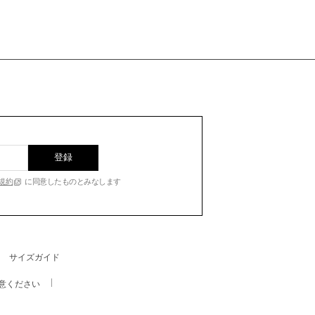
登録
規約
に同意したものとみなします
サイズガイド
意ください