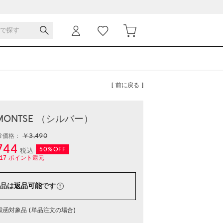
[ 前に戻る ]
 MONTSE （シルバー）
￥3,490
常価格：
744
50%OFF
税込
17
ポイント還元
品は
返品可能
です
函対象品 (単品注文の場合)