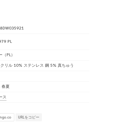
8DW035921
979 PL
ー（PL）
アクリル 10% ステンレス 鋼 5% 真ちゅう
年 春夏
ース
URLをコピー