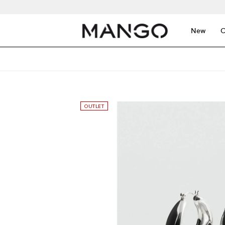
New
C