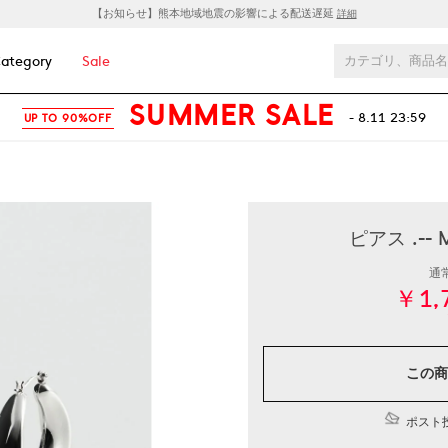
【お知らせ】熊本地域地震の影響による配送遅延
詳細
ategory
Sale
SUMMER SALE
- 8.11 23:59
UP TO 90%OFF
ピアス .--
通
￥1,
この商
ポスト投