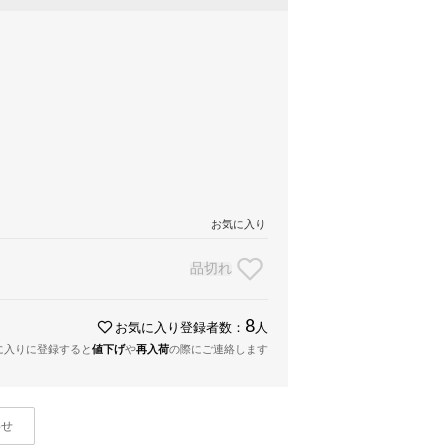
お気に入り
品切れ
8
お気に入り登録者数：
人
に入りに登録すると
値下げ
や
再入荷
の際にご連絡します
わせ