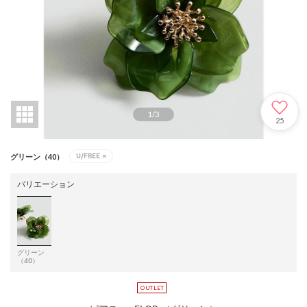
1
/
3
25
U/FREE
×
グリーン（40）
バリエーション
グリーン
（40）