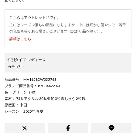
意ください。
こちらはアウトレット品です。
主にはシーズン落ちの新品になりますが、中には細かな傷やシワ、若干
の色落ち等がある場合がございます（訳あり品を除く）。
詳細はこちら
性別タイプ
:
レディース
カテゴリ
:
商品番号
： MA1658DW035763
ブランド商品番号
： 87004422 40
色
： グリーン（40）
素材
： 75% アクリル 20% 亜鉛 3% 真ちゅう 2% 鉄.
原産国
： 中国
シーズン
： 2025年 春夏