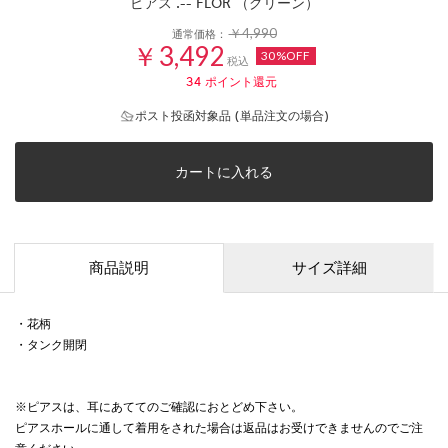
ピアス .-- FLOR （グリーン）
￥4,990
通常価格：
￥3,492
30%OFF
税込
34
ポイント還元
ポスト投函対象品 (単品注文の場合)
カートに入れる
商品説明
サイズ詳細
・花柄
・タンク開閉
※ピアスは、耳にあててのご確認におとどめ下さい。
ピアスホールに通して着用をされた場合は返品はお受けできませんのでご注