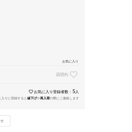
お気に入り
品切れ
5
お気に入り登録者数：
人
に入りに登録すると
値下げ
や
再入荷
の際にご連絡します
わせ