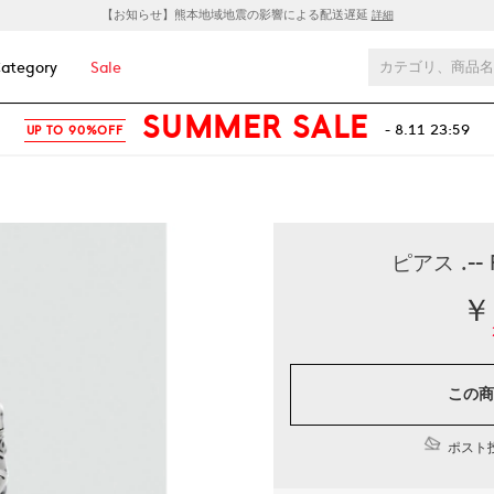
【お知らせ】熊本地域地震の影響による配送遅延
詳細
ategory
Sale
SUMMER SALE
- 8.11 23:59
UP TO 90%OFF
ピアス .--
￥
この商
ポスト投