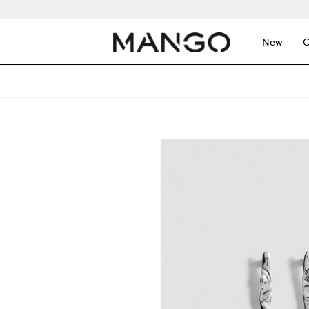
New
C