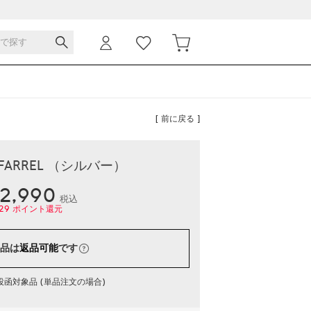
[ 前に戻る ]
 FARREL （シルバー）
2,990
税込
29
ポイント還元
品は
返品可能
です
函対象品 (単品注文の場合)