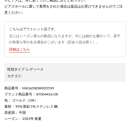
※ピアスは、耳にあててのご確認におとどめ下さい。
ピアスホールに通して着用をされた場合は返品はお受けできませんのでご注
意ください。
こちらはアウトレット品です。
主にはシーズン落ちの新品になりますが、中には細かな傷やシワ、若干
の色落ち等がある場合がございます（訳あり品を除く）。
詳細はこちら
性別タイプ
:
レディース
カテゴリ
:
商品番号
： MA1658DW035593
ブランド商品番号
： 87004416 OR
色
： ゴールド（OR）
素材
： 95% 亜鉛 5% ステンレス 鋼.
原産国
： 中国
シーズン
： 2025年 春夏