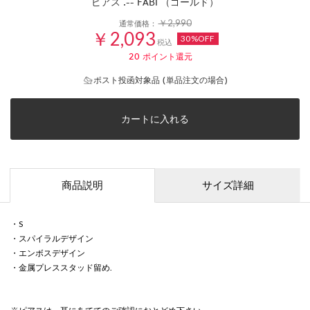
ピアス .-- FABI （ゴールド）
￥2,990
通常価格：
￥2,093
30%OFF
税込
20
ポイント還元
ポスト投函対象品 (単品注文の場合)
カートに入れる
商品説明
サイズ詳細
・S
・スパイラルデザイン
・エンボスデザイン
・金属プレススタッド留め.