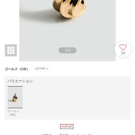
1
/
3
10
U/FREE
×
ゴールド（OR）
バリエーション
ゴールド
（OR）