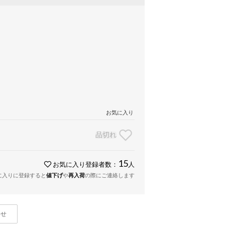
お気に入り
品切れ
15
お気に入り登録者数：
人
に入りに登録すると
値下げ
や
再入荷
の際にご連絡します
わせ