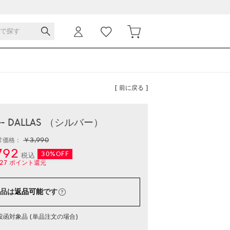
[ 前に戻る ]
- DALLAS （シルバー）
￥3,990
常価格：
792
30%OFF
税込
27
ポイント還元
品は
返品可能
です
函対象品 (単品注文の場合)