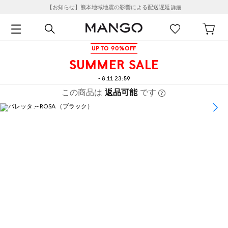
【お知らせ】熊本地域地震の影響による配送遅延
詳細
UP TO 90%OFF
SUMMER SALE
- 8.11 23:59
この商品は
返品可能
です
1
/
2