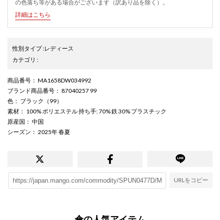
の色落ち等がある場合がございます（訳あり品を除く）。
詳細はこちら
性別タイプ
:
レディース
カテゴリ
:
商品番号
： MA1658DW034992
ブランド商品番号
： 87040257 99
色
： ブラック（99）
素材
： 100% ポリエステル 持ち手: 70% 鉄 30% プラスチック
原産国
： 中国
シーズン
： 2025年 春夏
URLをコピー
傘の人気アイテム