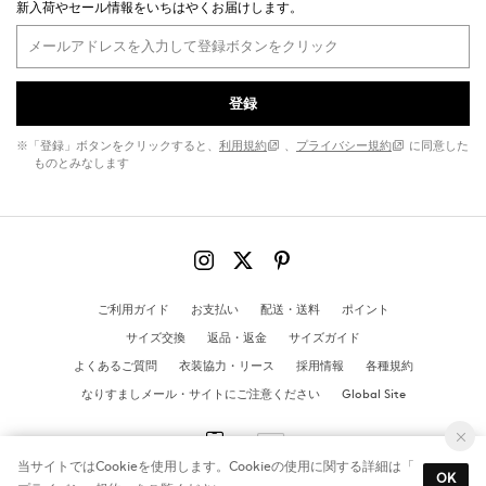
新入荷やセール情報をいちはやくお届けします。
登録
※「登録」ボタンをクリックすると、
利用規約
、
プライバシー規約
に同意した
ものとみなします
ご利用ガイド
お支払い
配送・送料
ポイント
サイズ交換
返品・返金
サイズガイド
よくあるご質問
衣装協力・リース
採用情報
各種規約
なりすましメール・サイトにご注意ください
Global Site
当サイトではCookieを使用します。Cookieの使用に関する詳細は「
OK