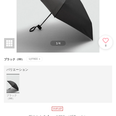
1
/
4
8
U/FREE
×
ブラック（99）
バリエーション
ブラック
（99）