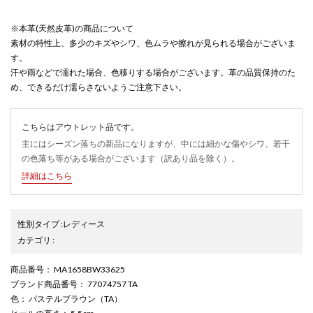
※本革(天然皮革)の商品について
素材の特性上、多少のキズやシワ、色ムラや擦れが見られる場合がございま
す。
汗や雨などで濡れた場合、色移りする場合がございます。革の品質保持のた
め、できるだけ濡らさないようご注意下さい。
こちらはアウトレット品です。
主にはシーズン落ちの新品になりますが、中には細かな傷やシワ、若干
の色落ち等がある場合がございます（訳あり品を除く）。
詳細はこちら
性別タイプ
:
レディース
カテゴリ
:
商品番号
： MA1658BW33625
ブランド商品番号
： 77074757 TA
色
： パステルブラウン（TA）