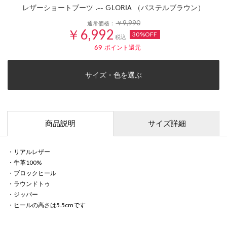
レザーショートブーツ .-- GLORIA （パステルブラウン）
￥9,990
通常価格：
￥6,992
30%OFF
税込
69
ポイント還元
サイズ・色を選ぶ
商品説明
サイズ詳細
・リアルレザー
・牛革100%
・ブロックヒール
・ラウンドトゥ
・ジッパー
・ヒールの高さは5.5cmです