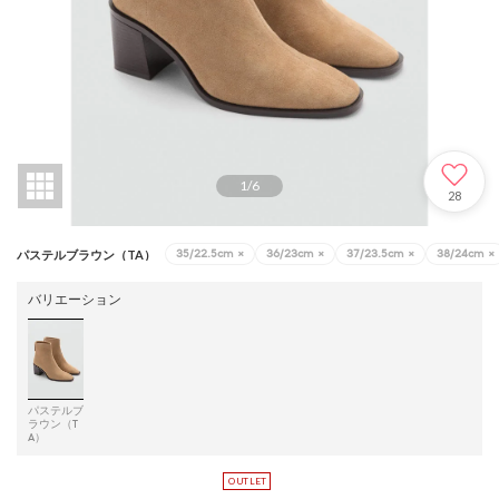
1
/
6
28
35/22.5cm
×
36/23cm
×
37/23.5cm
×
38/24cm
×
パステルブラウン（TA）
バリエーション
パステルブ
ラウン（T
A）