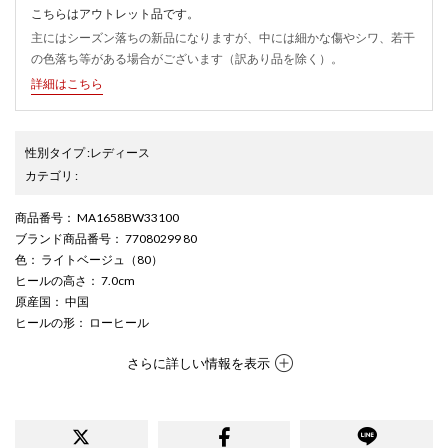
こちらはアウトレット品です。
主にはシーズン落ちの新品になりますが、中には細かな傷やシワ、若干
の色落ち等がある場合がございます（訳あり品を除く）。
詳細はこちら
性別タイプ
:
レディース
カテゴリ
:
商品番号
： MA1658BW33100
ブランド商品番号
： 77080299 80
色
： ライトベージュ（80）
ヒールの高さ
： 7.0cm
原産国
： 中国
ヒールの形
： ローヒール
さらに詳しい情報を表示