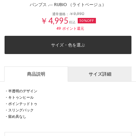
パンプス .-- RUBIO （ライトベージュ）
￥9,990
通常価格：
￥4,995
50%OFF
税込
49
ポイント還元
サイズ・色を選ぶ
商品説明
サイズ詳細
・半透明のデザイン
・キトゥンヒール
・ポインテッドトゥ
・スリングバック
・留め具なし