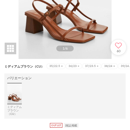
1
/
6
60
35/22.5
×
36/23
×
37/23.5
×
38/24
×
39/24.
ミディアムブラウン（CU）
バリエーション
ミディアム
ブラウン
（CU）
雑誌掲載