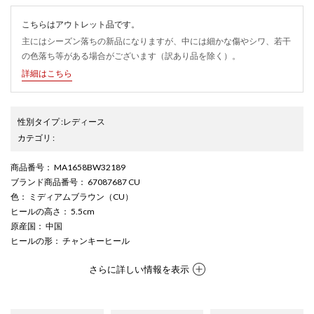
こちらはアウトレット品です。
主にはシーズン落ちの新品になりますが、中には細かな傷やシワ、若干
の色落ち等がある場合がございます（訳あり品を除く）。
詳細はこちら
性別タイプ
:
レディース
カテゴリ
:
商品番号
： MA1658BW32189
ブランド商品番号
： 67087687 CU
色
： ミディアムブラウン（CU）
ヒールの高さ
： 5.5cm
原産国
： 中国
ヒールの形
： チャンキーヒール
さらに詳しい情報を表示