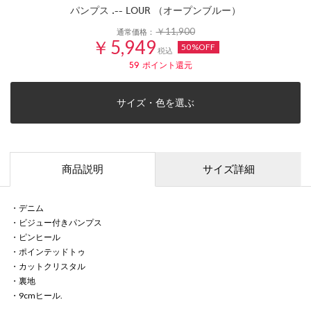
パンプス .-- LOUR （オープンブルー）
￥11,900
通常価格：
￥5,949
50%OFF
税込
59
ポイント還元
サイズ・色を選ぶ
商品説明
サイズ詳細
・デニム
・ビジュー付きパンプス
・ピンヒール
・ポインテッドトゥ
・カットクリスタル
・裏地
・9cmヒール.