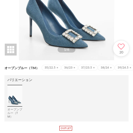
1
/
6
20
35/22.5
×
36/23
×
37/23.5
×
38/24
×
39/24.5
×
オープンブルー（TM）
バリエーション
オープンブ
ルー（T
M）