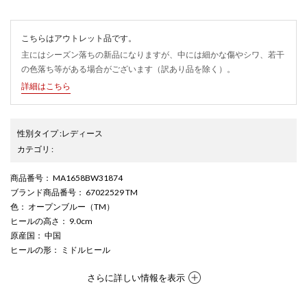
こちらはアウトレット品です。
主にはシーズン落ちの新品になりますが、中には細かな傷やシワ、若干
の色落ち等がある場合がございます（訳あり品を除く）。
詳細はこちら
性別タイプ
:
レディース
カテゴリ
:
商品番号
： MA1658BW31874
ブランド商品番号
： 67022529 TM
色
： オープンブルー（TM）
ヒールの高さ
： 9.0cm
原産国
： 中国
ヒールの形
： ミドルヒール
さらに詳しい情報を表示