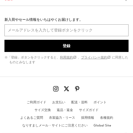
新入荷やセール情報をいちはやくお届けします。
登録
※「登録」ボタンをクリックすると、
利用規約
、
プライバシー規約
に同意した
ものとみなします
ご利用ガイド
お支払い
配送・送料
ポイント
サイズ交換
返品・返金
サイズガイド
よくあるご質問
衣装協力・リース
採用情報
各種規約
なりすましメール・サイトにご注意ください
Global Site