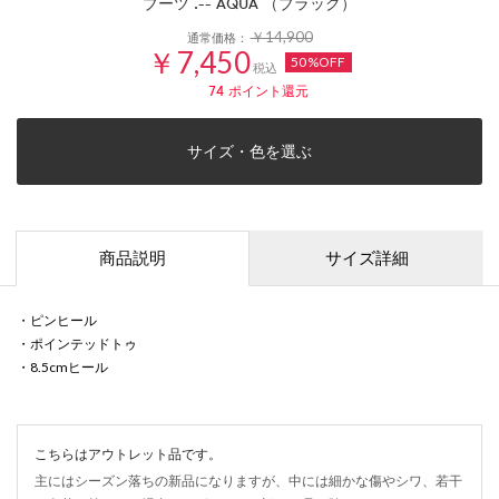
ブーツ .-- AQUA （ブラック）
￥14,900
通常価格：
￥7,450
50%OFF
税込
74
ポイント還元
サイズ・色を選ぶ
商品説明
サイズ詳細
・ピンヒール
・ポインテッドトゥ
・8.5cmヒール
こちらはアウトレット品です。
主にはシーズン落ちの新品になりますが、中には細かな傷やシワ、若干