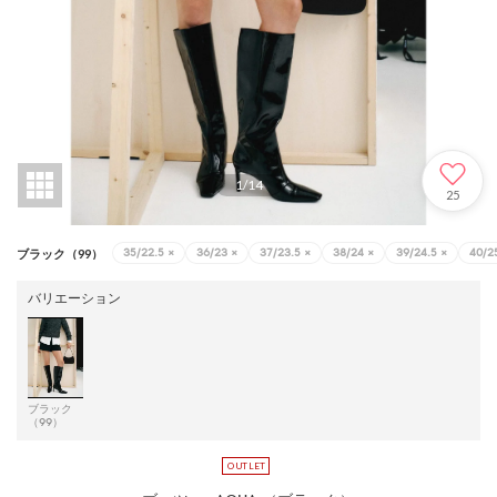
1
/
14
25
35/22.5
×
36/23
×
37/23.5
×
38/24
×
39/24.5
×
40/2
ブラック（99）
バリエーション
ブラック
（99）