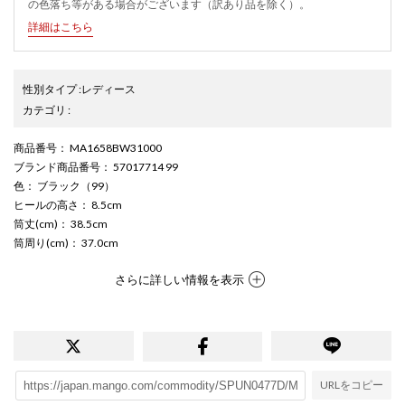
の色落ち等がある場合がございます（訳あり品を除く）。
詳細はこちら
性別タイプ
:
レディース
カテゴリ
:
商品番号
： MA1658BW31000
ブランド商品番号
： 57017714 99
色
： ブラック（99）
ヒールの高さ
： 8.5cm
筒丈(cm)
： 38.5cm
筒周り(cm)
： 37.0cm
さらに詳しい情報を表示
URLをコピー