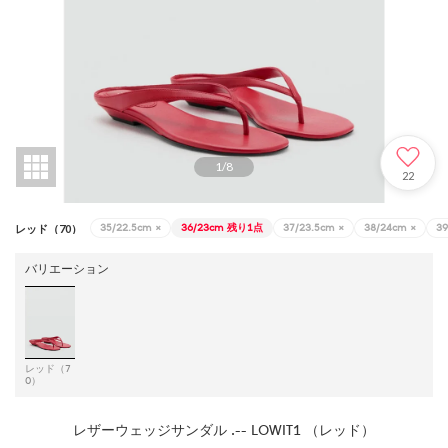
1
/
8
22
35/22.5cm
×
36/23cm
残り1点
37/23.5cm
×
38/24cm
×
39
レッド（70）
バリエーション
レッド（7
0）
レザーウェッジサンダル .-- LOWIT1 （レッド）