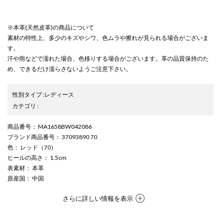
※本革(天然皮革)の商品について
素材の特性上、多少のキズやシワ、色ムラや擦れが見られる場合がございま
す。
汗や雨などで濡れた場合、色移りする場合がございます。革の品質保持のた
め、できるだけ濡らさないようご注意下さい。
性別タイプ
:
レディース
カテゴリ
:
商品番号
： MA1658BW042086
ブランド商品番号
： 37093890 70
色
： レッド（70）
ヒールの高さ
： 1.5cm
表素材
： 本革
原産国
： 中国
さらに詳しい情報を表示