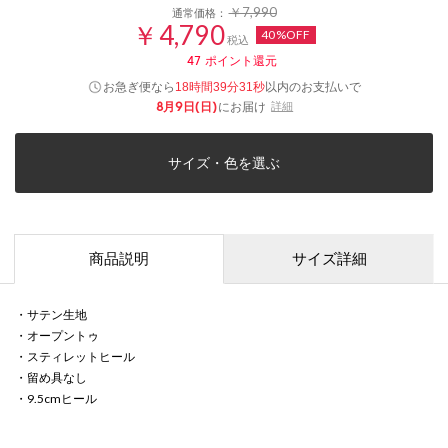
￥7,990
通常価格：
￥4,790
40%OFF
税込
47
ポイント還元
お急ぎ便なら
以内
のお支払いで
18時間39分31秒
8月9日(日)
にお届け
詳細
サイズ・色を選ぶ
商品説明
サイズ詳細
・サテン生地
・オープントゥ
・スティレットヒール
・留め具なし
・9.5cmヒール