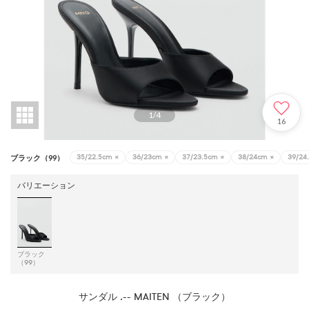
1
/
4
16
35/22.5cm
×
36/23cm
×
37/23.5cm
×
38/24cm
×
39/24
ブラック（99）
バリエーション
ブラック
（99）
サンダル .-- MAITEN （ブラック）