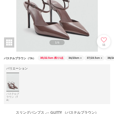
1
/
6
11
35/22.5cm
残り1点
36/23cm
○
37/23.5cm
○
38/2
パステルブラウン（TA）
バリエーション
パステルブ
ラウン（T
A）
スリングパンプス .-- GLITTY （パステルブラウン）