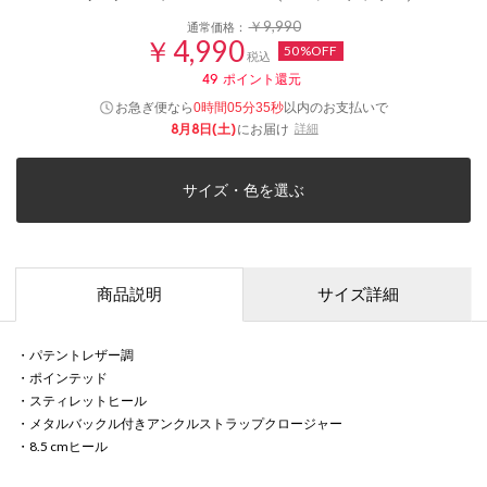
￥9,990
通常価格：
￥4,990
50%OFF
税込
49
ポイント還元
お急ぎ便なら
以内
のお支払いで
0時間05分35秒
8月8日(土)
にお届け
詳細
サイズ・色を選ぶ
商品説明
サイズ詳細
・パテントレザー調
・ポインテッド
・スティレットヒール
・メタルバックル付きアンクルストラップクロージャー
・8.5 cmヒール