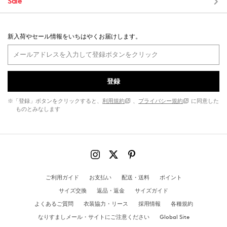
Sale
新入荷やセール情報をいちはやくお届けします。
登録
※「登録」ボタンをクリックすると、
利用規約
、
プライバシー規約
に同意した
ものとみなします
ご利用ガイド
お支払い
配送・送料
ポイント
サイズ交換
返品・返金
サイズガイド
よくあるご質問
衣装協力・リース
採用情報
各種規約
なりすましメール・サイトにご注意ください
Global Site