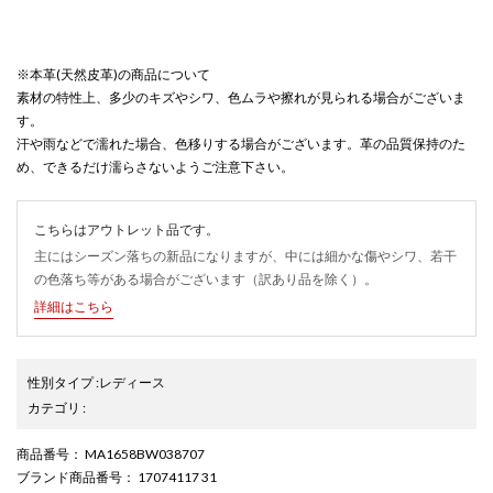
※本革(天然皮革)の商品について
素材の特性上、多少のキズやシワ、色ムラや擦れが見られる場合がございま
す。
汗や雨などで濡れた場合、色移りする場合がございます。革の品質保持のた
め、できるだけ濡らさないようご注意下さい。
こちらはアウトレット品です。
主にはシーズン落ちの新品になりますが、中には細かな傷やシワ、若干
の色落ち等がある場合がございます（訳あり品を除く）。
詳細はこちら
性別タイプ
:
レディース
カテゴリ
:
商品番号
： MA1658BW038707
ブランド商品番号
： 17074117 31