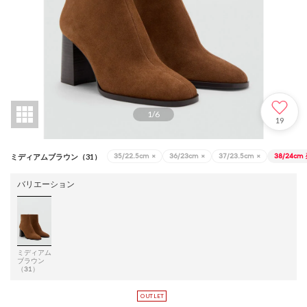
1
/
6
19
35/22.5cm
×
36/23cm
×
37/23.5cm
×
38/24cm
ミディアムブラウン（31）
バリエーション
ミディアム
ブラウン
（31）