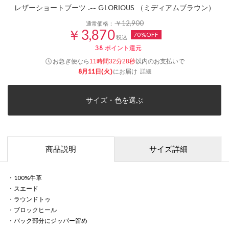
レザーショートブーツ .-- GLORIOUS （ミディアムブラウン）
￥12,900
通常価格：
￥3,870
70%OFF
税込
38
ポイント還元
お急ぎ便なら
以内
のお支払いで
11時間32分28秒
8月11日(火)
にお届け
詳細
サイズ・色を選ぶ
商品説明
サイズ詳細
・100%牛革
・スエード
・ラウンドトゥ
・ブロックヒール
・バック部分にジッパー留め