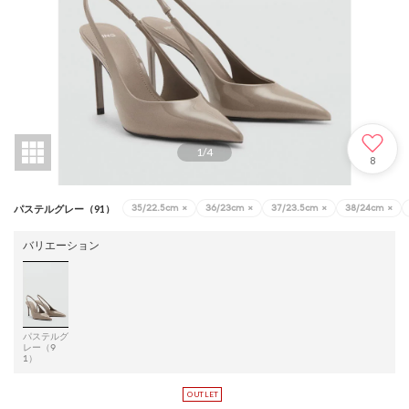
1
/
4
8
35/22.5cm
×
36/23cm
×
37/23.5cm
×
38/24cm
×
パステルグレー（91）
バリエーション
パステルグ
レー（9
1）