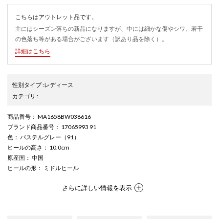
こちらはアウトレット品です。
主にはシーズン落ちの新品になりますが、中には細かな傷やシワ、若干
の色落ち等がある場合がございます（訳あり品を除く）。
詳細はこちら
性別タイプ
:
レディース
カテゴリ
:
商品番号
： MA1658BW038616
ブランド商品番号
： 17065993 91
色
： パステルグレー（91）
ヒールの高さ
： 10.0cm
原産国
： 中国
ヒールの形
： ミドルヒール
さらに詳しい情報を表示