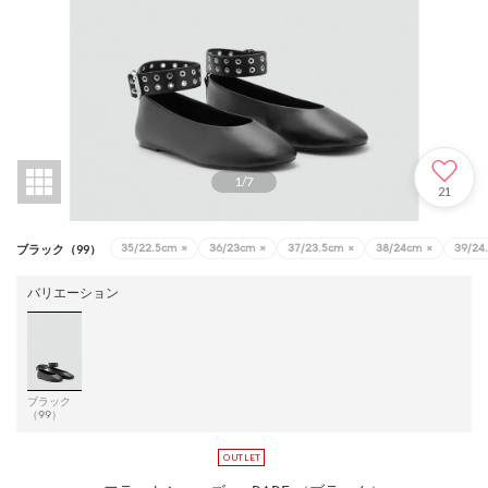
1
/
7
21
35/22.5cm
×
36/23cm
×
37/23.5cm
×
38/24cm
×
39/24
ブラック（99）
バリエーション
ブラック
（99）