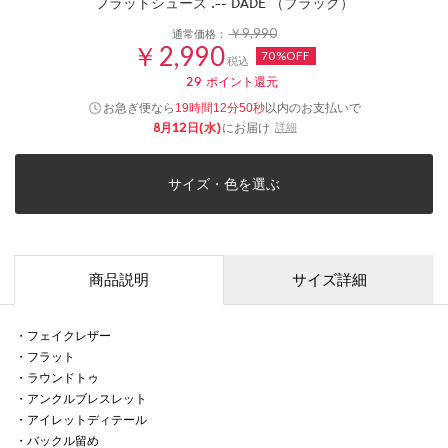
フラットシューズ .-- DADE （ブラック）
￥9,990
通常価格：
￥2,990
70%OFF
税込
29
ポイント還元
お急ぎ便なら
以内
のお支払いで
19時間12分50秒
8月12日(水)
にお届け
詳細
サイズ・色を選ぶ
商品説明
サイズ詳細
・フェイクレザー
・フラット
・ラウンドトゥ
・アンクルブレスレット
・アイレットディテール
・バックル留め