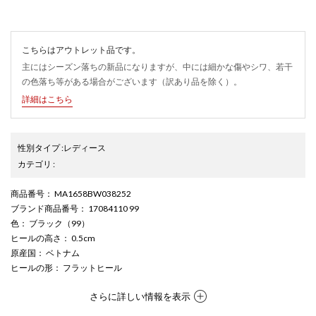
こちらはアウトレット品です。
主にはシーズン落ちの新品になりますが、中には細かな傷やシワ、若干
の色落ち等がある場合がございます（訳あり品を除く）。
詳細はこちら
性別タイプ
:
レディース
カテゴリ
:
商品番号
： MA1658BW038252
ブランド商品番号
： 17084110 99
色
： ブラック（99）
ヒールの高さ
： 0.5cm
原産国
： ベトナム
ヒールの形
： フラットヒール
さらに詳しい情報を表示