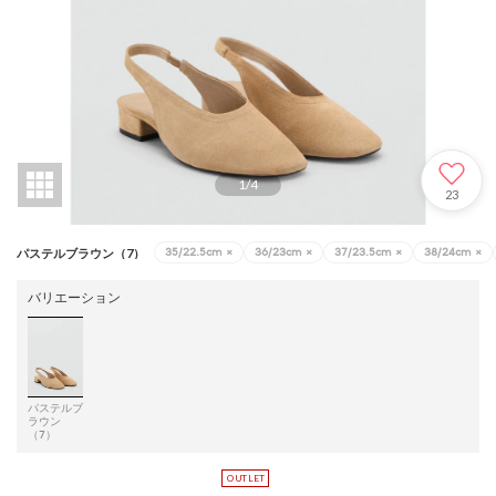
1
/
4
23
35/22.5cm
×
36/23cm
×
37/23.5cm
×
38/24cm
×
パステルブラウン（7）
バリエーション
パステルブ
ラウン
（7）