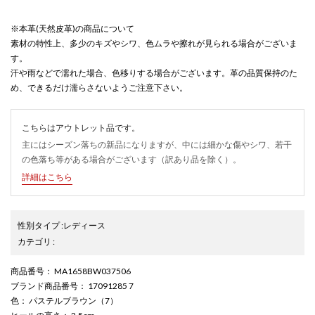
※本革(天然皮革)の商品について
素材の特性上、多少のキズやシワ、色ムラや擦れが見られる場合がございま
す。
汗や雨などで濡れた場合、色移りする場合がございます。革の品質保持のた
め、できるだけ濡らさないようご注意下さい。
こちらはアウトレット品です。
主にはシーズン落ちの新品になりますが、中には細かな傷やシワ、若干
の色落ち等がある場合がございます（訳あり品を除く）。
詳細はこちら
性別タイプ
:
レディース
カテゴリ
:
商品番号
： MA1658BW037506
ブランド商品番号
： 17091285 7
色
： パステルブラウン（7）