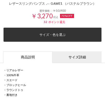
レザースリングパンプス .-- GAME1 （パステルブラウン）
￥10,900
通常価格：
￥3,270
70%OFF
税込
32
ポイント還元
サイズ・色を選ぶ
商品説明
サイズ詳細
・リアルレザー
・100%牛革
・スエード
・ブロックヒール
・ラウンドトゥ
・裏地付き