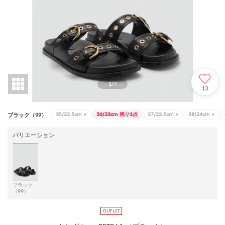
1
/
7
13
35/22.5cm
×
36/23cm
残り1点
37/23.5cm
×
38/24cm
×
ブラック（99）
バリエーション
ブラック
（99）