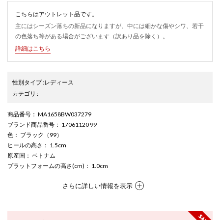
こちらはアウトレット品です。
主にはシーズン落ちの新品になりますが、中には細かな傷やシワ、若干
の色落ち等がある場合がございます（訳あり品を除く）。
詳細はこちら
性別タイプ
:
レディース
カテゴリ
:
商品番号
： MA1658BW037279
ブランド商品番号
： 17061120 99
色
： ブラック（99）
ヒールの高さ
： 1.5cm
原産国
： ベトナム
プラットフォームの高さ(cm)
： 1.0cm
さらに詳しい情報を表示