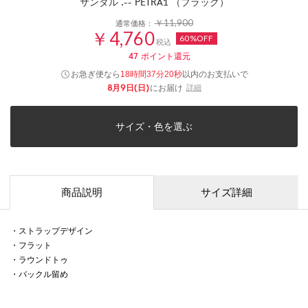
サンダル .-- PETRA1 （ブラック）
￥11,900
通常価格：
￥4,760
60%OFF
税込
47
ポイント還元
お急ぎ便なら
以内
のお支払いで
18時間37分20秒
8月9日(日)
にお届け
詳細
サイズ・色を選ぶ
商品説明
サイズ詳細
・ストラップデザイン
・フラット
・ラウンドトゥ
・バックル留め