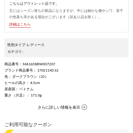
こちらはアウトレット品です。
主にはシーズン落ちの新品になりますが、中には細かな傷やシワ、若干
の色落ち等がある場合がございます（訳あり品を除く）。
詳細はこちら
性別タイプ
:
レディース
カテゴリ
:
商品番号
： MA1658BW037207
ブランド商品番号
： 17021143 32
色
： ダークブラウン（32）
ヒールの高さ
： 4.5cm
原産国
： ベトナム
重さ
（片足）
： 171.0g
さらに詳しい情報を表示
ご利用可能なクーポン