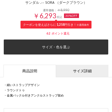
サンダル .-- SORA （ダークブラウン）
￥8,990
通常価格：
￥6,293
30%OFF
税込
クーポンを使えばさらに
1,258
円引き！
※適用条件
62
ポイント還元
サイズ・色を選ぶ
商品説明
サイズ詳細
・細いストラップデザイン
・ラウンドトゥ
・金属バックル付きアンクルストラップ留め