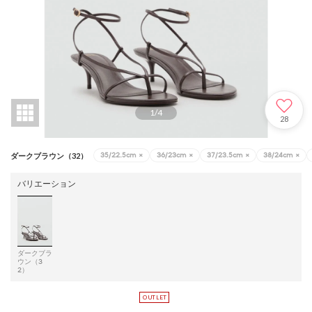
1
/
4
28
35/22.5cm
×
36/23cm
×
37/23.5cm
×
38/24cm
×
ダークブラウン（32）
バリエーション
ダークブラ
ウン（3
2）