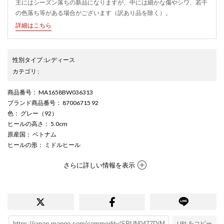
主にはシーズン落ちの新品になりますが、中には細かな傷やシワ、若干
の色落ち等がある場合がございます（訳あり品を除く）。
詳細はこちら
性別タイプ
:
レディース
カテゴリ
:
商品番号
： MA1658BW036313
ブランド商品番号
： 87006715 92
色
： グレー（92）
ヒールの高さ
： 5.0cm
原産国
： ベトナム
ヒールの形
： ミドルヒール
さらに詳しい情報を表示
URLをコピー