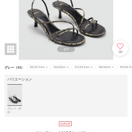
1
/
7
30
35/22.5cm
×
36/23cm
×
37/23.5cm
×
38/24cm
×
39/24.5
グレー（92）
バリエーション
グレー（9
2）