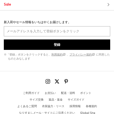
Sale
新入荷やセール情報をいちはやくお届けします。
登録
※「登録」ボタンをクリックすると、
利用規約
、
プライバシー規約
に同意した
ものとみなします
ご利用ガイド
お支払い
配送・送料
ポイント
サイズ交換
返品・返金
サイズガイド
よくあるご質問
衣装協力・リース
採用情報
各種規約
なりすましメール・サイトにご注意ください
Global Site