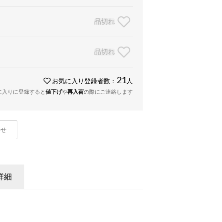
品切れ
品切れ
21
お気に入り登録者数：
人
に入りに登録すると
値下げ
や
再入荷
の際にご連絡します
わせ
詳細