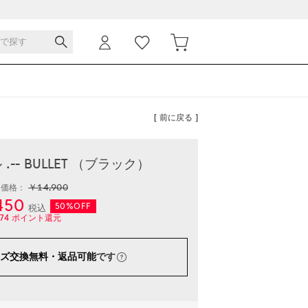
[ 前に戻る ]
-- BULLET （ブラック）
￥14,900
常価格：
450
50%OFF
税込
74
ポイント還元
ズ交換無料・返品可能
です