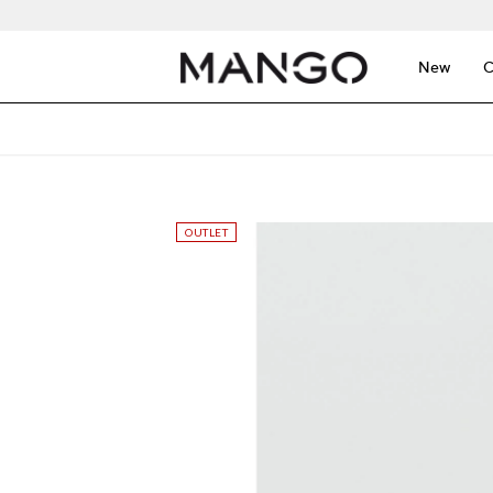
New
C