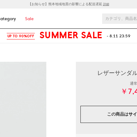
【お知らせ】熊本地域地震の影響による配送遅延
詳細
ategory
Sale
SUMMER SALE
- 8.11 23:59
UP TO 90%OFF
レザーサンダル .
通
￥7,
この商品は
サイ