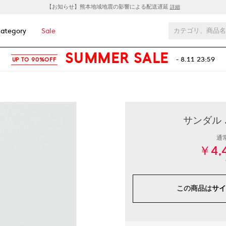
【お知らせ】熊本地域地震の影響による配送遅延
詳細
ategory
Sale
SUMMER SALE
- 8.11 23:59
UP TO 90%OFF
サンダル .
通
￥4,
この商品は
サイ