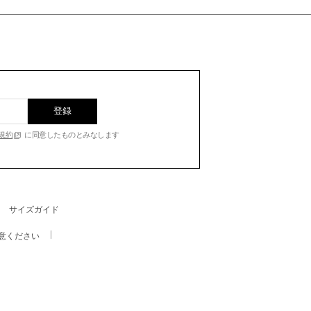
登録
規約
に同意したものとみなします
サイズガイド
意ください