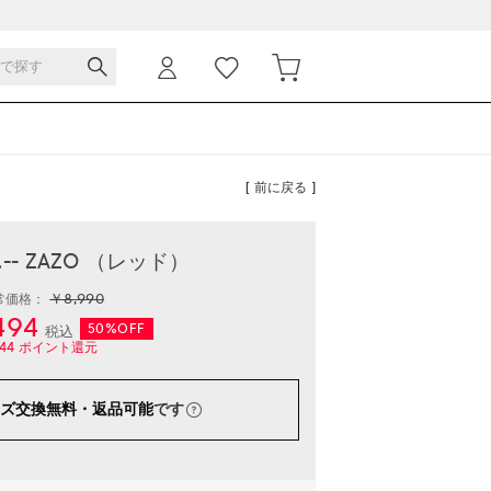
[ 前に戻る ]
-- ZAZO （レッド）
￥8,990
常価格：
494
50%OFF
税込
44
ポイント還元
ズ交換無料・返品可能
です