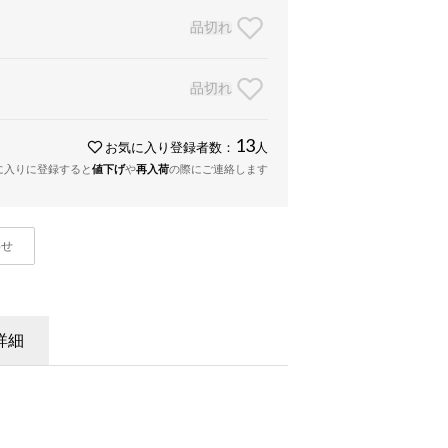
品切れ
品切れ
13
お気に入り登録者数：
人
に入りに登録すると
値下げ
や
再入荷
の際にご連絡します
わせ
詳細