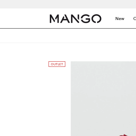
New
C