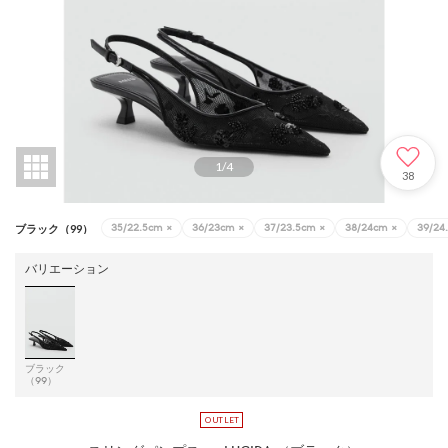
1
/
4
38
35/22.5cm
×
36/23cm
×
37/23.5cm
×
38/24cm
×
39/24
ブラック（99）
バリエーション
ブラック
（99）