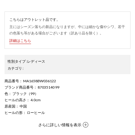
こちらはアウトレット品です。
主にはシーズン落ちの新品になりますが、中には細かな傷やシワ、若干
の色落ち等がある場合がございます（訳あり品を除く）。
詳細はこちら
性別タイプ
:
レディース
カテゴリ
:
商品番号
： MA1658BW036122
ブランド商品番号
： 87035140 99
色
： ブラック（99）
ヒールの高さ
： 4.0cm
原産国
： 中国
ヒールの形
： ローヒール
さらに詳しい情報を表示