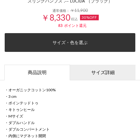
スリングパンプス .-- LUCIDA （ブラック）
￥11,900
通常価格：
￥8,330
30%OFF
税込
83
ポイント還元
サイズ・色を選ぶ
商品説明
サイズ詳細
・オーガニックコットン100%
・3 cm
・ポインテッドトゥ
・キトゥンヒール
・Mサイズ
・ダブルハンドル
・ダブルコンパートメント
・内側にマグネット開閉