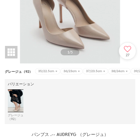
1
/
5
27
35/22.5cm
×
36/23cm
×
37/23.5cm
×
38/24cm
×
39/
グレージュ（92）
バリエーション
グレージュ
（92）
パンプス .-- AUDREYG （グレージュ）