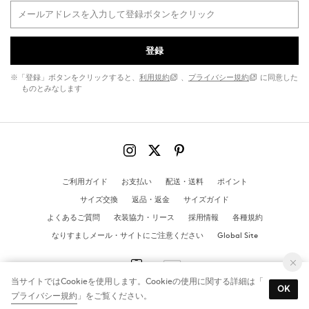
登録
※「登録」ボタンをクリックすると、
利用規約
、
プライバシー規約
に同意した
ものとみなします
ご利用ガイド
お支払い
配送・送料
ポイント
サイズ交換
返品・返金
サイズガイド
よくあるご質問
衣装協力・リース
採用情報
各種規約
なりすましメール・サイトにご注意ください
Global Site
当サイトではCookieを使用します。Cookieの使用に関する詳細は「
OK
プライバシー規約
」をご覧ください。
© MANGO All Rights Reserved