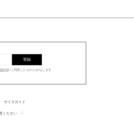
登録
規約
に同意したものとみなします
サイズガイド
意ください