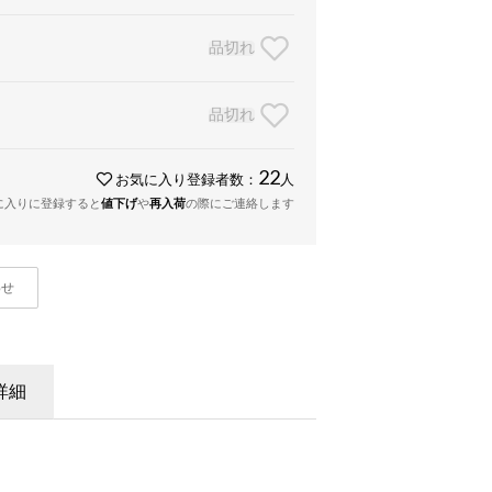
品切れ
品切れ
22
お気に入り登録者数：
人
に入りに登録すると
値下げ
や
再入荷
の際にご連絡します
わせ
詳細