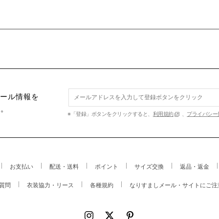
セール情報を
す。
※「登録」ボタンをクリックすると、
利用規約
、
プライバシー
お支払い
配送・送料
ポイント
サイズ交換
返品・返金
質問
衣装協力・リース
各種規約
なりすましメール・サイトにご注