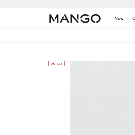
New
C