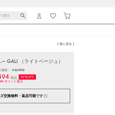
[ 前に戻る ]
-- GALI （ライトベージュ）
￥8,990
常価格：
494
50%OFF
税込
44
ポイント還元
ズ交換無料・返品可能
です