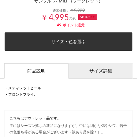
サンダル .-- MILI （ダークレッド）
￥9,990
通常価格：
￥4,995
50%OFF
税込
49
ポイント還元
サイズ・色を選ぶ
商品説明
サイズ詳細
・スティレットヒール
・フロントフライ.
こちらはアウトレット品です。
主にはシーズン落ちの新品になりますが、中には細かな傷やシワ、若干
の色落ち等がある場合がございます（訳あり品を除く）。