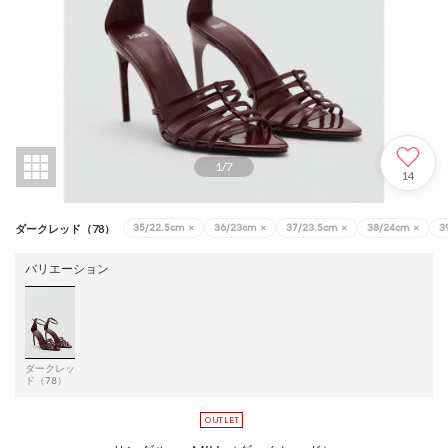
1
/
7
14
35/22.5cm
×
36/23cm
×
37/23.5cm
×
38/24cm
×
3
ダークレッド（78）
バリエーション
ダークレッ
ド（78）