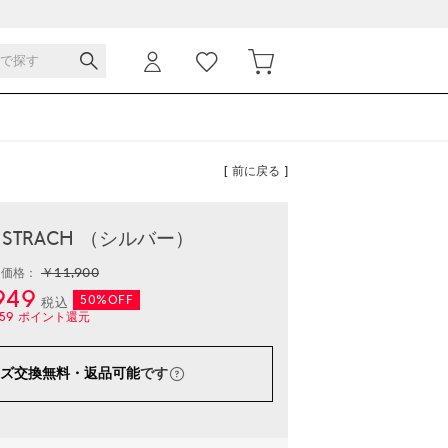
[ 前に戻る ]
- STRACH （シルバー）
￥11,900
常価格：
949
50%OFF
税込
59
ポイント還元
ズ交換無料・返品可能
です