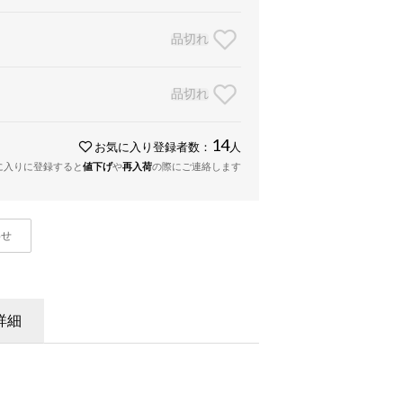
品切れ
品切れ
14
お気に入り登録者数：
人
に入りに登録すると
値下げ
や
再入荷
の際にご連絡します
わせ
詳細