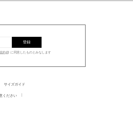
登録
規約
に同意したものとみなします
サイズガイド
意ください