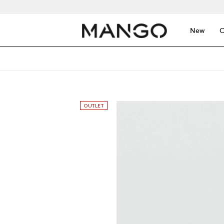
New
C