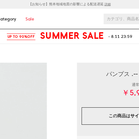
【お知らせ】熊本地域地震の影響による配送遅延
詳細
ategory
Sale
SUMMER SALE
- 8.11 23:59
UP TO 90%OFF
パンプス .-
通
￥5,
この商品は
サイ