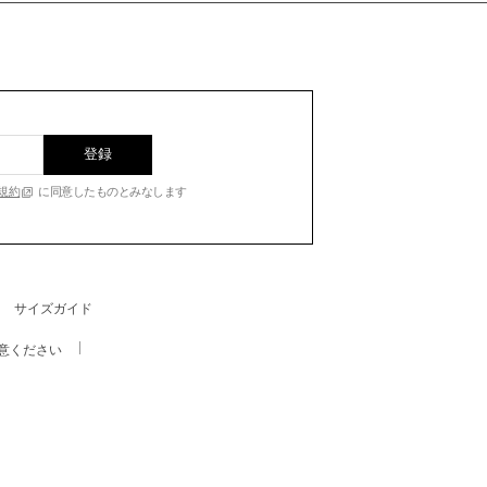
登録
規約
に同意したものとみなします
サイズガイド
意ください