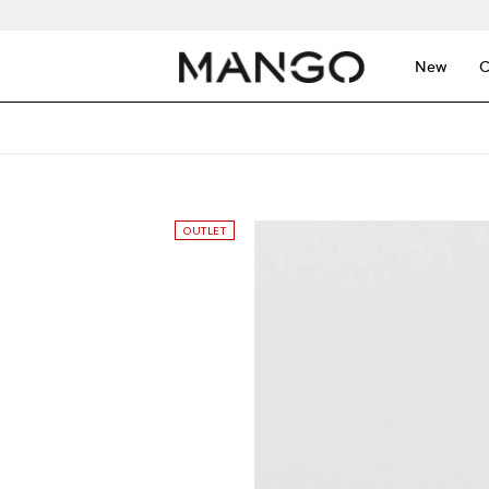
New
C