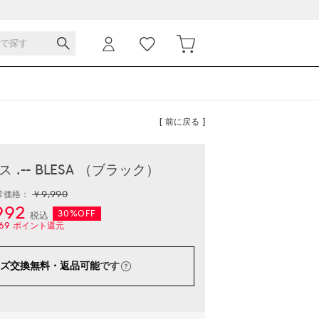
[ 前に戻る ]
.-- BLESA （ブラック）
￥9,990
常価格：
992
30%OFF
税込
69
ポイント還元
ズ交換無料・返品可能
です