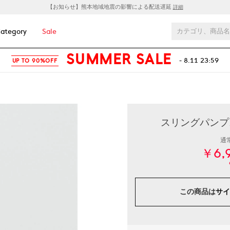
【お知らせ】熊本地域地震の影響による配送遅延
詳細
ategory
Sale
SUMMER SALE
- 8.11 23:59
UP TO 90%OFF
スリングパンプス 
通
￥6,
この商品は
サイ