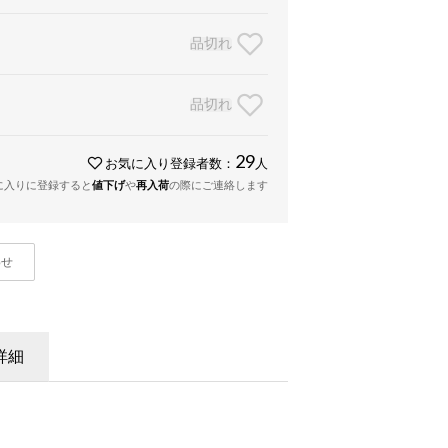
品切れ
品切れ
29
お気に入り登録者数：
人
に入りに登録すると
値下げ
や
再入荷
の際にご連絡します
わせ
詳細