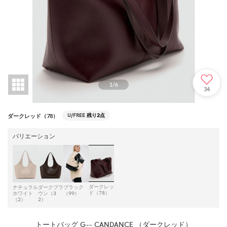
1
/
6
34
U/FREE
残り2点
ダークレッド（78）
バリエーション
ダークレッ
ナチュラル
ダークブラ
ブラック
ド（78）
ホワイト
ウン（3
（99）
（2）
2）
トートバッグ G-- CANDANCE （ダークレッド）