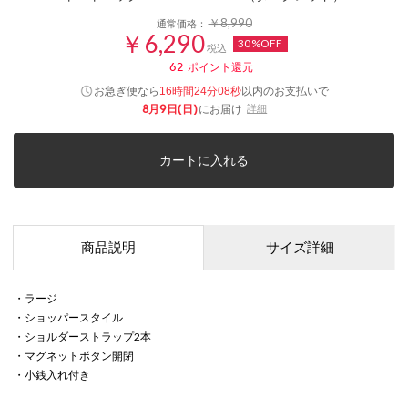
￥8,990
通常価格：
￥6,290
30%OFF
税込
62
ポイント還元
お急ぎ便なら
以内
のお支払いで
16時間24分07秒
8月9日(日)
にお届け
詳細
カートに入れる
商品説明
サイズ詳細
・ラージ
・ショッパースタイル
・ショルダーストラップ2本
・マグネットボタン開閉
・小銭入れ付き