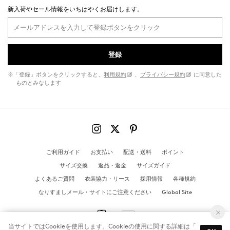
新入荷やセール情報をいちはやくお届けします。
登録
※「登録」ボタンをクリックすると、
利用規約
、
プライバシー規約
に同意した
ものとみなします
ご利用ガイド
お支払い
配送・送料
ポイント
サイズ交換
返品・返金
サイズガイド
よくあるご質問
衣装協力・リース
採用情報
各種規約
なりすましメール・サイトにご注意ください
Global Site
当サイトではCookieを使用します。Cookieの使用に関する詳細は「