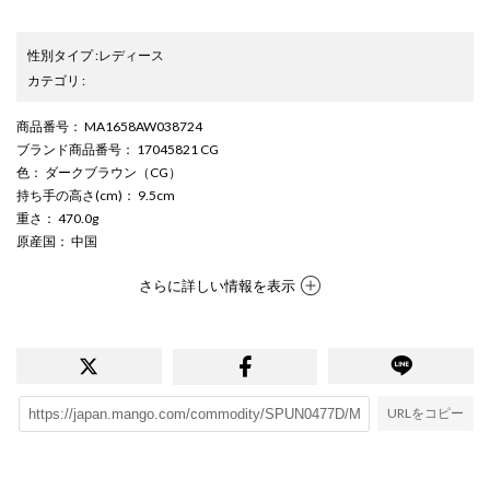
性別タイプ
:
レディース
カテゴリ
:
商品番号
： MA1658AW038724
ブランド商品番号
： 17045821 CG
色
： ダークブラウン（CG）
持ち手の高さ(cm)
： 9.5cm
重さ
： 470.0g
原産国
： 中国
さらに詳しい情報を表示
URLをコピー