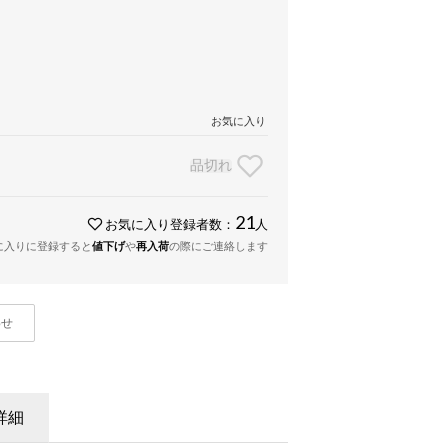
お気に入り
品切れ
21
お気に入り登録者数：
人
に入りに登録すると
値下げ
や
再入荷
の際にご連絡します
わせ
詳細