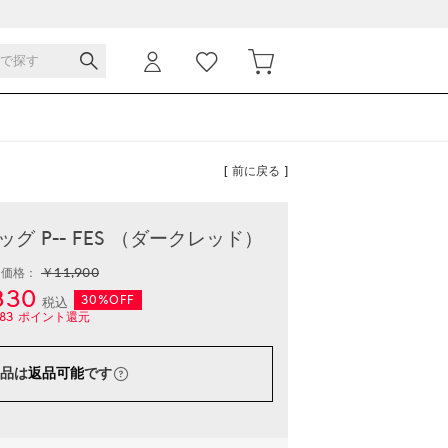
[ 前に戻る ]
 P-- FES （ダークレッド）
￥11,900
常価格：
330
30%OFF
税込
83
ポイント還元
品は
返品可能
です