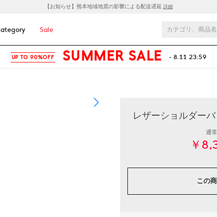
【お知らせ】熊本地域地震の影響による配送遅延
詳細
ategory
Sale
SUMMER SALE
- 8.11 23:59
UP TO 90%OFF
レザーショルダーバッグ
通
￥8,
この商