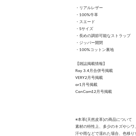
・リアルレザー
・100%牛革
・スエード
・Sサイズ
・長めの調節可能なストラップ
・ジッパー開閉
・100%コットン裏地
【雑誌掲載情報】
Ray 3.4月合併号掲載
VERY2月号掲載
ar1月号掲載
CanCam12月号掲載
※本革(天然皮革)の商品について
素材の特性上、多少のキズやシワ
汗や雨などで濡れた場合、色移り