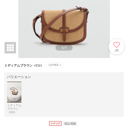
1
/
7
20
U/FREE
×
ミディアムブラウン（CU）
バリエーション
ミディアム
ブラウン
（CU）
雑誌掲載