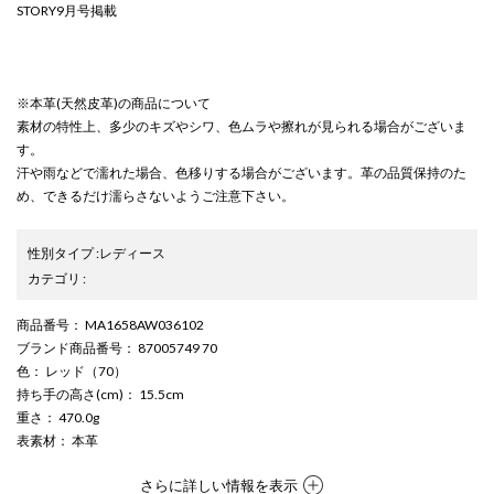
STORY9月号掲載
※本革(天然皮革)の商品について
素材の特性上、多少のキズやシワ、色ムラや擦れが見られる場合がございま
す。
汗や雨などで濡れた場合、色移りする場合がございます。革の品質保持のた
め、できるだけ濡らさないようご注意下さい。
性別タイプ
:
レディース
カテゴリ
:
商品番号
： MA1658AW036102
ブランド商品番号
： 87005749 70
色
： レッド（70）
持ち手の高さ(cm)
： 15.5cm
重さ
： 470.0g
表素材
： 本革
さらに詳しい情報を表示