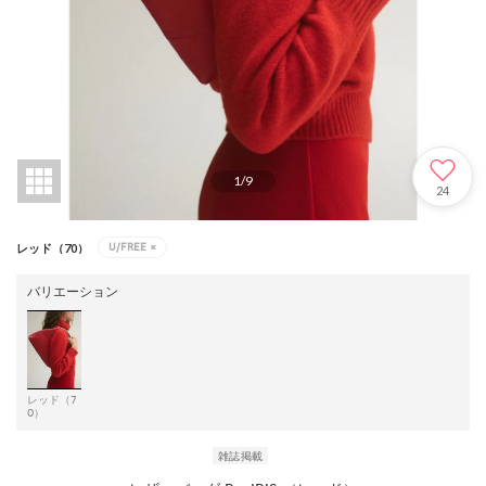
1
/
9
24
U/FREE
×
レッド（70）
バリエーション
レッド（7
0）
雑誌掲載