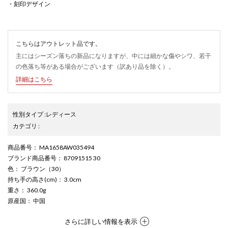
・刻印デザイン
こちらはアウトレット品です。
主にはシーズン落ちの新品になりますが、中には細かな傷やシワ、若干
の色落ち等がある場合がございます（訳あり品を除く）。
詳細はこちら
性別タイプ
:
レディース
カテゴリ
:
商品番号
： MA1658AW035494
ブランド商品番号
： 87091515 30
色
： ブラウン（30）
持ち手の高さ(cm)
： 3.0cm
重さ
： 360.0g
原産国
： 中国
さらに詳しい情報を表示