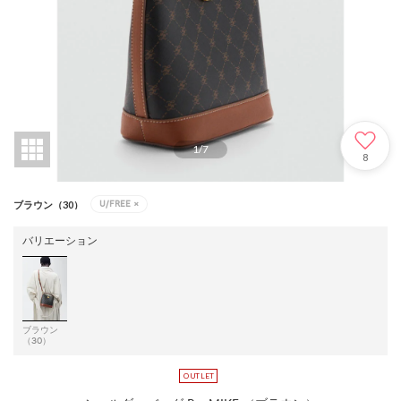
1
/
7
8
U/FREE
×
ブラウン（30）
バリエーション
ブラウン
（30）