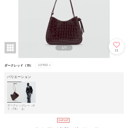
1
/
7
11
U/FREE
×
ダークレッド（78）
バリエーション
ダークレッ
グレー（9
ド（78）
2）