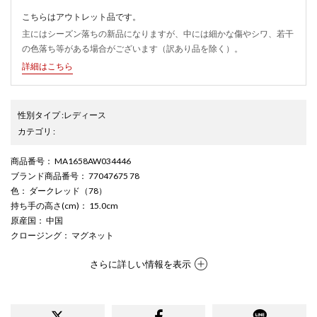
こちらはアウトレット品です。
主にはシーズン落ちの新品になりますが、中には細かな傷やシワ、若干
の色落ち等がある場合がございます（訳あり品を除く）。
詳細はこちら
性別タイプ
:
レディース
カテゴリ
:
商品番号
： MA1658AW034446
ブランド商品番号
： 77047675 78
色
： ダークレッド（78）
持ち手の高さ(cm)
： 15.0cm
原産国
： 中国
クロージング
： マグネット
さらに詳しい情報を表示