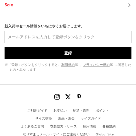
Sale
新入荷やセール情報をいちはやくお届けします。
登録
※「登録」ボタンをクリックすると、
利用規約
、
プライバシー規約
に同意した
ものとみなします
ご利用ガイド
お支払い
配送・送料
ポイント
サイズ交換
返品・返金
サイズガイド
よくあるご質問
衣装協力・リース
採用情報
各種規約
なりすましメール・サイトにご注意ください
Global Site