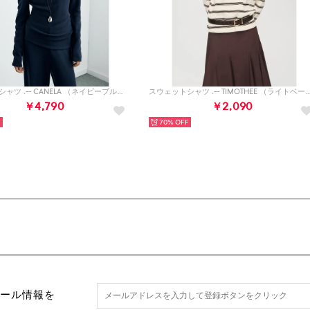
スウェットシャツ .-- CANELA （ネイビーブルー）
スウェットシャツ .-- TIMOTHEE （
￥4,790
￥2,090
70%
セール情報を