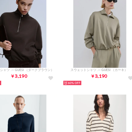
ャツ .-- GUESI （ダークブラウン）
スウェットシャツ .-- GUESI （カーキ）
￥3,190
￥3,190
60%