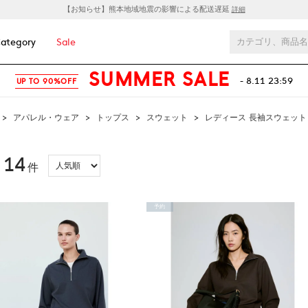
【お知らせ】熊本地域地震の影響による配送遅延
詳細
ategory
Sale
SUMMER SALE
- 8.11 23:59
UP TO 90%OFF
>
アパレル・ウェア
>
トップス
>
スウェット
>
レディース 長袖スウェット
14
：
件
予約