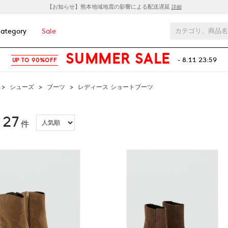
【お知らせ】熊本地域地震の影響による配送遅延
詳細
ategory
Sale
SUMMER SALE
- 8.11 23:59
UP TO 90%OFF
>
シューズ
>
ブーツ
>
レディース ショートブーツ
27
：
件