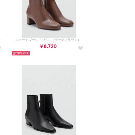
COBO （ナチュラルホワイト）
ショートブーツ .-- ERIL （ダークブラウン）
￥8,720
20%