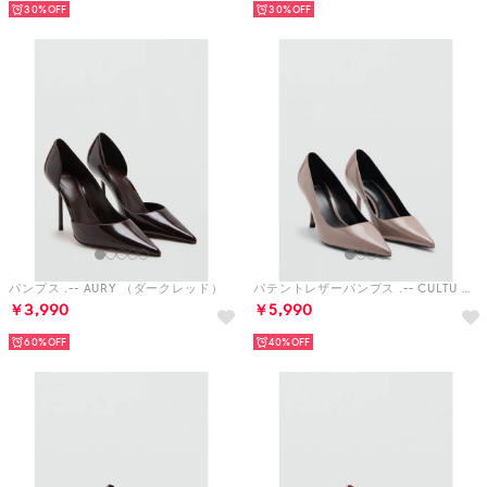
30%
30%
パンプス .-- AURY （ダークレッド）
パテントレザーパンプス .-- CULTU （ベージュ）
￥3,990
￥5,990
60%
40%