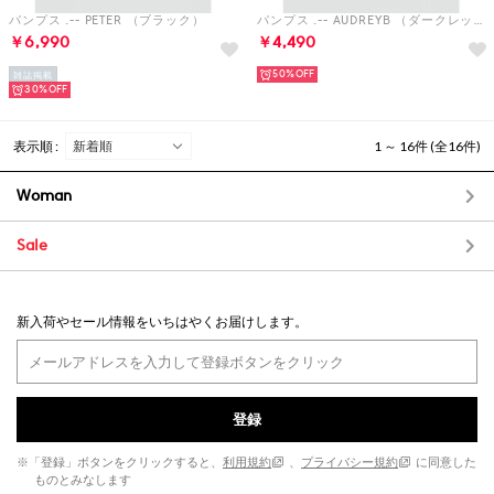
パンプス .-- PETER （ブラック）
パンプス .-- AUDREYB （ダークレッド）
￥6,990
￥4,490
50%
雑誌掲載
30%
表示順 :
1 ～ 16件 (全16件)
Woman
Sale
新入荷やセール情報をいちはやくお届けします。
登録
※「登録」ボタンをクリックすると、
利用規約
、
プライバシー規約
に同意した
ものとみなします