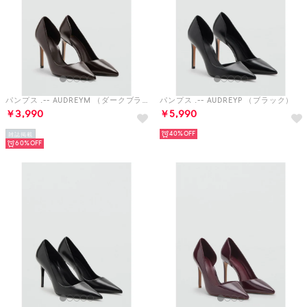
パンプス .-- AUDREYM （ダークブラウン）
パンプス .-- AUDREYP （ブラック）
￥3,990
￥5,990
40%
雑誌掲載
60%