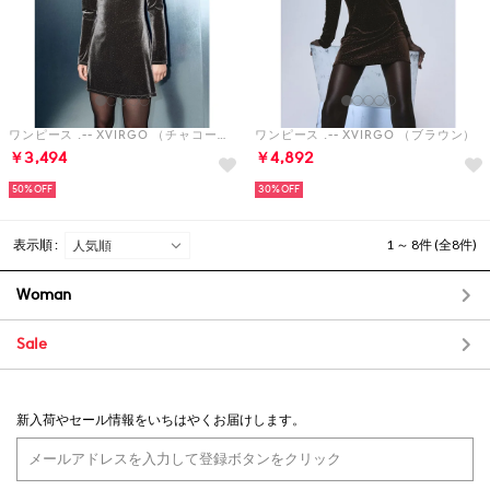
ワンピース .-- XVIRGO （チャコール）
ワンピース .-- XVIRGO （ブラウン）
￥3,494
￥4,892
50%
30%
表示順 :
1 ～ 8件 (全8件)
Woman
Sale
新入荷やセール情報をいちはやくお届けします。