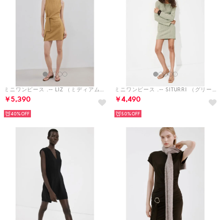
ミニワンピース .-- LIZ （ミディアムブラウン）
ミニワンピース .-- SITURRI （グリーン）
￥5,390
￥4,490
40%
50%