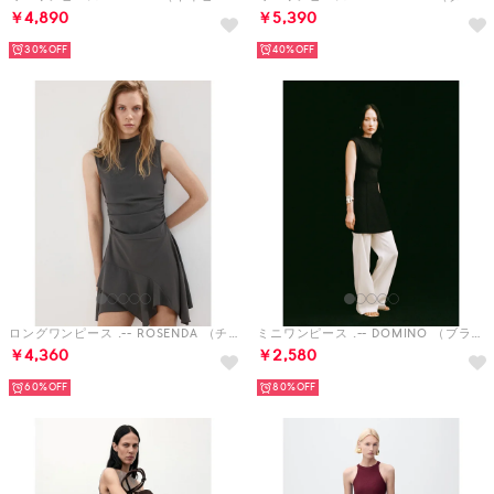
￥4,890
￥5,390
30%
40%
ロングワンピース .-- ROSENDA （チャコール）
ミニワンピース .-- DOMINO （ブラック）
￥4,360
￥2,580
60%
80%