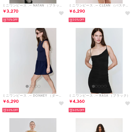
ミニワンピース .-- NATAN （ブラック）
ミニワンピース .-- CLEAN （パステルイエロー）
￥3,270
￥6,290
70%
30%
ミニワンピース .-- DONKEY （ダークブルー）
ミニワンピース .-- RASA （ブラック）
￥6,290
￥4,360
30%
60%