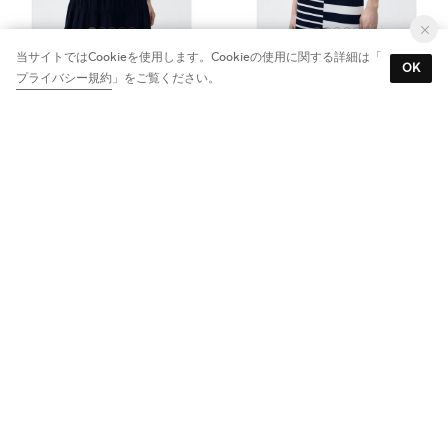
当サイトではCookieを使用します。Cookieの使用に関する詳細は「
ワンピース .-- NOLA （ネイビーブルー）
ミニワンピース .-- ZUNGA （ネイビーブルー）
OK
プライバシー規約
」をご覧ください。
￥2,090
￥1,790
70%
80%
ボウタイミニワンピース .-- LANA （ブラック）
ミニワンピース .-- LEOPARD （ブラック）
￥4,990
￥4,490
50%
50%