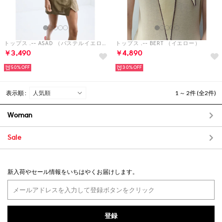
トップス .-- ASAD （パステルイエロー）
トップス .-- BERT （イエロー）
￥3,490
￥4,890
50%
30%
表示順 :
1 ～ 2件 (全2件)
Woman
Sale
新入荷やセール情報をいちはやくお届けします。
登録